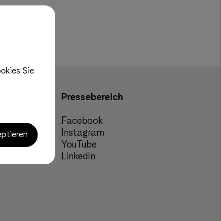
okies Sie
Pressebereich
Facebook
Instagram
eptieren
YouTube
LinkedIn