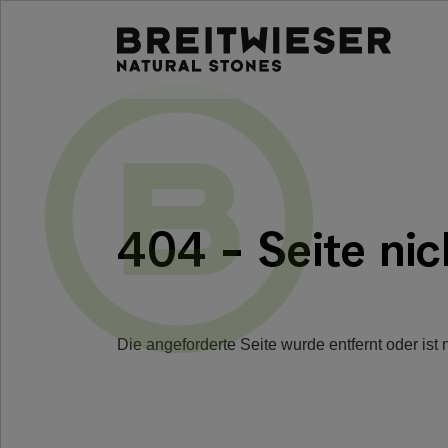
Springe zu:
Haupt-Inhalt
404 - Seite ni
Die angeforderte Seite wurde entfernt oder ist 