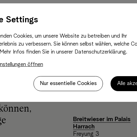
e Settings
nden Cookies, um unsere Website zu betreiben und Ihr
rlebnis zu verbessern. Sie können selbst wählen, welche Co
Mehr Infos finden Sie in unserer Datenschutzerklärung.
Breitwieser GmbH
eit für
nstellungen öffnen
Hochäckerstraße 11
3430 Tulln, Österreich
Nur essentielle Cookies
Alle akz
che
office@breitwieser.com
+43 2272 63331
 können,
ge
Breitwieser im Palais
Harrach
Freyung 3