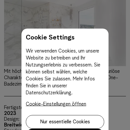
Cookie Settings
Wir verwenden Cookies, um unsere
Website zu betreiben und Ihr
Nutzungserlebnis zu verbessern. Sie
Mit höchster Präzision verarbeitet, kommt der luxuriöse
können selbst wählen, welche
Charakter des edlen Natursteins in diesem All-in-One-
Cookies Sie zulassen.
Mehr Infos
Badezimmer voll zur Geltung.
finden Sie in unserer
Datenschutzerklärung.
Cookie-Einstellungen öffnen
Fertigstellung:
2023
Design:
Nur essentielle Cookies
Breitwieser GmbH