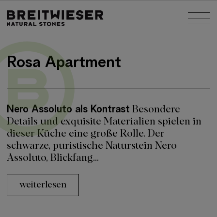
Springe zu:
Nav
Haupt-Inhalt
Rosa Apartment
Nero Assoluto als Kontrast
Besondere
Details und exquisite Materialien spielen in
dieser Küche eine große Rolle. Der
schwarze, puristische Naturstein Nero
Assoluto, Blickfang...
weiterlesen