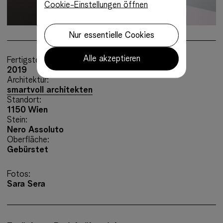
Cookie-Einstellungen öffnen
Nur essentielle Cookies
Alle akzeptieren
Fertigstellung:
2019
Architektur:
smartvoll architekten
Standort:
1150 Wien
Stein:
Nero Assoluto
Oberfläche:
Gebürstet
Fotos:
Sara Sera