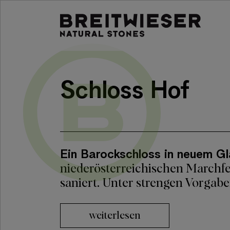
Springe zu:
Haupt-Inhalt
Schloss Hof
Ein Barockschloss in neuem G
niederösterreichischen Marchfe
saniert. Unter strengen Vorgab
weiterlesen