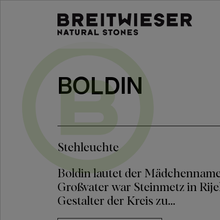
Springe zu:
Haupt-Inhalt
BOLDIN
Stehleuchte
Boldin lautet der Mädchenname
Großvater war Steinmetz in Rije
Gestalter der Kreis zu...