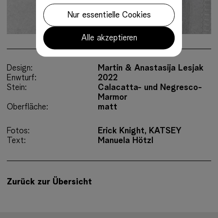
Nur essentielle Cookies
Alle akzeptieren
Design:
Martin & Anastasija Lesjak
Enwturf:
2022
Stein:
Calacatta- und Negresco-
Marmor
Oberfläche:
matt
Fotos:
Erick Knight, KATSEY
Text:
Manuela Hötzl
Zurück zur Übersicht