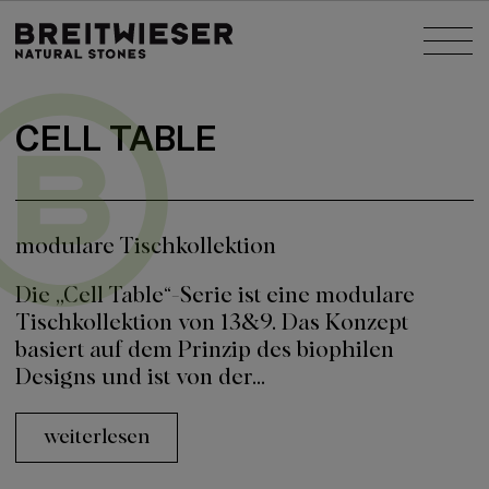
Springe zu:
Nav
Haupt-Inhalt
CELL TABLE
modulare Tischkollektion
Die „Cell Table“-Serie ist eine modulare
Tischkollektion von 13&9. Das Konzept
basiert auf dem Prinzip des biophilen
Designs und ist von der...
weiterlesen