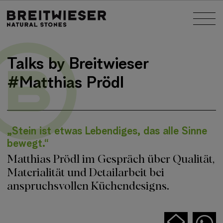
Springe zu:
Nav
Haupt-Inhalt
Talks by Breitwieser
#Matthias Prödl
„Stein ist etwas Lebendiges, das alle Sinne
bewegt.“
Matthias Prödl im Gespräch über Qualität,
Materialität und Detailarbeit bei
anspruchsvollen Küchendesigns.