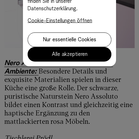
finden Sie in unserer
Datenschutzerklärung.
Cookie-Einstellungen öffnen
Nur essentielle Cookies
Alle akzeptieren
Nero Assoluto als Kontrast im rosa
Ambiente:
Besondere Details und
exquisite Materialien spielen in dieser
Küche eine große Rolle. Der schwarze,
puristische Naturstein Nero Assoluto
bildet einen Kontrast und gleichzeitig eine
haptische Ergänzung zu den
mattlackierten rosa Möbeln.
Tischlerei Prödl