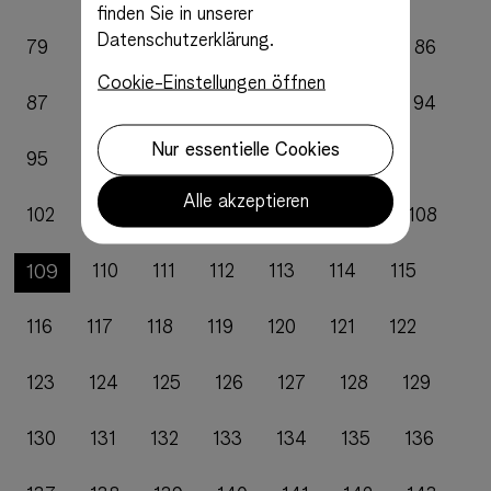
finden Sie in unserer
Datenschutzerklärung.
79
80
81
82
83
84
85
86
Cookie-Einstellungen öffnen
87
88
89
90
91
92
93
94
Nur essentielle Cookies
95
96
97
98
99
100
101
Alle akzeptieren
102
103
104
105
106
107
108
109
110
111
112
113
114
115
116
117
118
119
120
121
122
123
124
125
126
127
128
129
130
131
132
133
134
135
136