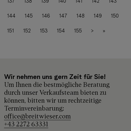
137
138
139
140
141
142
143
144
145
146
147
148
149
150
151
152
153
154
155
>
»
Wir nehmen uns gern Zeit für Sie!
Um Ihnen die bestmögliche Beratung
durch unser Verkaufsteam bieten zu
können, bitten wir um rechtzeitige
Terminvereinbarung:
office@breitwieser.com
+43 2272 63331