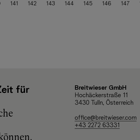
0
141
142
143
144
145
146
147
Breitwieser GmbH
eit für
Hochäckerstraße 11
3430 Tulln, Österreich
che
office@breitwieser.com
+43 2272 63331
 können,