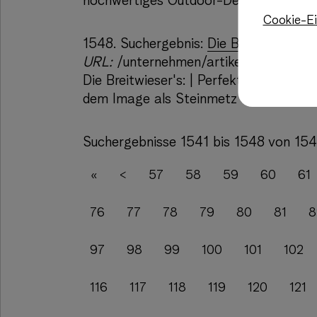
hochwertiges Outdoor-Design, ein fris
Cookie-Ei
1548.
Suchergebnis:
Die Breitwieser's:
URL:
/unternehmen/artikel/die-breitwi
Die Breitwieser's: | Perfektion, Indivi
dem Image als Steinmetz und dem ste
Suchergebnisse 1541 bis 1548 von 15
«
<
57
58
59
60
61
76
77
78
79
80
81
8
97
98
99
100
101
102
116
117
118
119
120
121