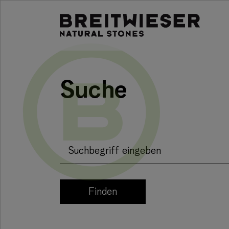
Springe zu:
Haupt-Inhalt
Suche
Suchbegriff eingeben