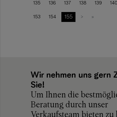
135
136
137
138
139
14
155
153
154
>
»
Wir nehmen uns gern Z
Sie!
Um Ihnen die bestmögli
Beratung durch unser
Verkaufsteam bieten zu