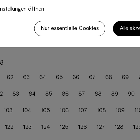
cher Concept Store für Blumen,…
nstellungen öffnen
 Stein(unternehmer) wie keine anderen.
esers
Nur essentielle Cookies
Alle akz
dualität und Nachhaltigkeit: Kristina und Manfred Breit
ten Anspruch an das…
48
62
63
64
65
66
67
68
69
2
83
84
85
86
87
88
89
90
103
104
105
106
107
108
109
11
122
123
124
125
126
127
128
12