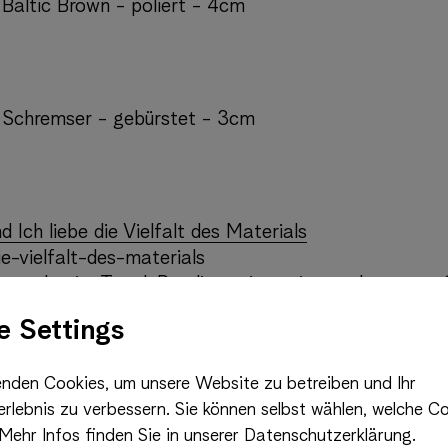
 Baltic Brown - poliert - 4cm
: Schremser - gebürstet - 3cm
d Ich liebe die Vielfalt des Materials
e-vielfalt-des-materials
 vermehrt im Trend. Das liegt einerseits an den guten
tina Breitwieser: "Es gibt für…
e Settings
ininger.architecture Alles bleibt lebendig. Alles ist 
nden Cookies, um unsere Website zu betreiben und Ihr
chitektur
rlebnis zu verbessern. Sie können selbst wählen, welche Co
e | Alles neu: ein großzügiger Showroom mit Präsent
Mehr Infos finden Sie in unserer Datenschutzerklärung.