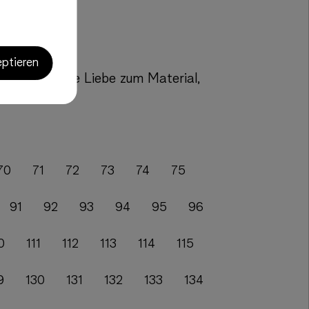
eptieren
wieser über die Liebe zum Material,
70
71
72
73
74
75
91
92
93
94
95
96
0
111
112
113
114
115
9
130
131
132
133
134