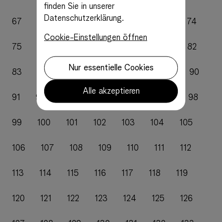
finden Sie in unserer
Datenschutzerklärung.
67
68
69
70
71
72
73
74
Cookie-Einstellungen öffnen
75
76
77
78
79
80
81
82
Nur essentielle Cookies
83
84
85
86
87
88
89
90
Alle akzeptieren
94
91
92
93
95
96
97
98
99
100
101
102
103
104
105
106
107
108
109
110
111
112
113
114
115
116
117
118
119
120
121
122
123
124
125
126