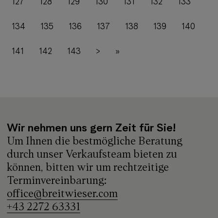
127
128
129
130
131
132
133
134
135
136
137
138
139
140
141
142
143
>
»
Wir nehmen uns gern Zeit für Sie!
Um Ihnen die bestmögliche Beratung
durch unser Verkaufsteam bieten zu
können, bitten wir um rechtzeitige
Terminvereinbarung:
office@breitwieser.com
+43 2272 63331