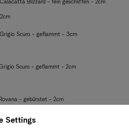
 Calacatta Blizzard - fein geschliffen - 2cm
- 2cm
: Grigio Scuro - geflammt - 3cm
 Grigio Scuro - geflammt - 2cm
 Rovana - gebürstet - 2cm
e Settings