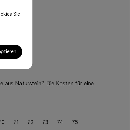
okies Sie
eptieren
te aus Naturstein? Die Kosten für eine
70
71
72
73
74
75