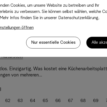
 Nero Impala - poliert - 2cm
nden Cookies, um unsere Website zu betreiben und Ihr
rlebnis zu verbessern. Sie können selbst wählen, welche Co
Mehr Infos finden Sie in unserer Datenschutzerklärung.
nstellungen öffnen
 Taj Mahal "Selected" - gebürstet - 2cm
cm
Nur essentielle Cookies
Alle akz
 Naturstein
los. Einzigartig. Was kostet eine Küchenarbeitsplat
hängen von mehreren…
8
62
63
64
65
66
67
68
69