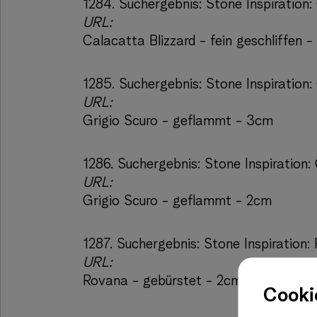
1284.
Suchergebnis:
Stone Inspiration:
URL:
Calacatta Blizzard - fein geschliffen 
1285.
Suchergebnis:
Stone Inspiration
URL:
Grigio Scuro - geflammt - 3cm
1286.
Suchergebnis:
Stone Inspiration:
URL:
Grigio Scuro - geflammt - 2cm
1287.
Suchergebnis:
Stone Inspiration:
URL:
Rovana - gebürstet - 2cm
Cooki