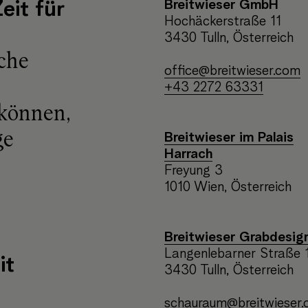
Breitwieser GmbH
eit für
Hochäckerstraße 11
3430 Tulln, Österreich
che
office@breitwieser.com
+43 2272 63331
 können,
ge
Breitwieser im Palais
Harrach
Freyung 3
1010 Wien, Österreich
Breitwieser Grabdesig
Langenlebarner Straße 
it
3430 Tulln, Österreich
schauraum@breitwieser