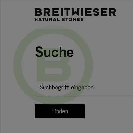
Springe zu:
Haupt-Inhalt
Suche
Suchbegriff eingeben