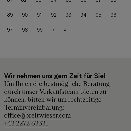
81
82
83
84
85
86
87
88
89
90
91
92
93
94
95
96
97
98
99
>
»
Wir nehmen uns gern Zeit für Sie!
Um Ihnen die bestmögliche Beratung
durch unser Verkaufsteam bieten zu
können, bitten wir um rechtzeitige
Terminvereinbarung:
office@breitwieser.com
+43 2272 63331