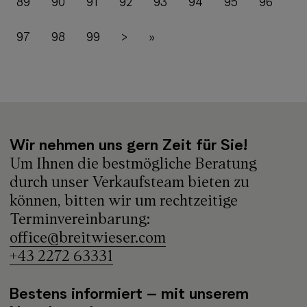
89
90
91
92
93
94
95
96
97
98
99
>
»
Wir nehmen uns gern Zeit für Sie!
Um Ihnen die bestmögliche Beratung
durch unser Verkaufsteam bieten zu
können, bitten wir um rechtzeitige
Terminvereinbarung:
office@breitwieser.com
+43 2272 63331
Bestens informiert – mit unserem