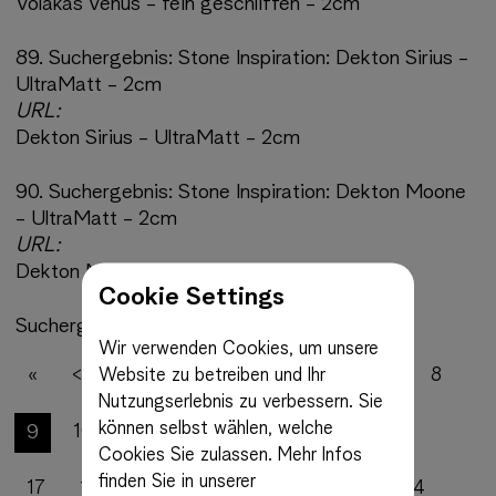
Volakas Venus - fein geschliffen - 2cm
89.
Suchergebnis:
Stone Inspiration: Dekton Sirius -
UltraMatt - 2cm
URL:
Dekton Sirius - UltraMatt - 2cm
90.
Suchergebnis:
Stone Inspiration: Dekton Moone
- UltraMatt - 2cm
URL:
Dekton Moone - UltraMatt - 2cm
Cookie Settings
Suchergebnisse 81 bis 90 von 1548
Wir verwenden Cookies, um unsere
«
<
Website zu betreiben und Ihr
1
2
3
4
5
6
7
8
Nutzungserlebnis zu verbessern. Sie
können selbst wählen, welche
9
10
11
12
13
14
15
16
Cookies Sie zulassen.
Mehr Infos
finden Sie in unserer
17
18
19
20
21
22
23
24