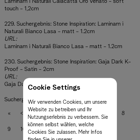
Laminam i Naturali Calacatta Oro Venato - soft
touch - 1,2cm
229.
Suchergebnis:
Stone Inspiration: Laminam i
Naturali Bianco Lasa - matt - 1.2cm
URL:
Laminam i Naturali Bianco Lasa - matt - 1.2cm
230.
Suchergebnis:
Stone Inspiration: Gaja Dark K-
Proof - Satin - 2cm
URL:
Gaja Dark K-Proof - Satin - 2cm
Cookie Settings
Suchergebnisse 221 bis 230 von 1548
Wir verwenden Cookies, um unsere
Website zu betreiben und Ihr
«
<
1
2
3
4
5
6
7
8
Nutzungserlebnis zu verbessern. Sie
können selbst wählen, welche
9
10
11
12
13
14
15
16
Cookies Sie zulassen.
Mehr Infos
finden Sie in unserer