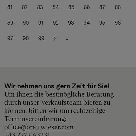
81
82
83
84
85
86
87
88
89
90
91
92
93
94
95
96
97
98
99
>
»
Wir nehmen uns gern Zeit für Sie!
Um Ihnen die bestmögliche Beratung
durch unser Verkaufsteam bieten zu
können, bitten wir um rechtzeitige
Terminvereinbarung:
office@breitwieser.com
+43 2272 63331