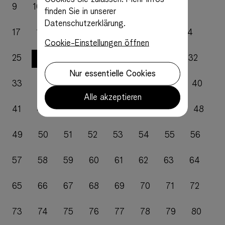
9
10
11
12
13
14
15
16
finden Sie in unserer
Datenschutzerklärung.
17
18
19
20
21
22
23
24
Cookie-Einstellungen öffnen
26
25
27
28
29
30
31
32
Nur essentielle Cookies
33
34
35
36
37
38
39
40
Alle akzeptieren
41
42
43
44
45
46
47
48
49
50
51
52
53
54
55
56
57
58
59
60
61
62
63
64
65
66
67
68
69
70
71
72
73
74
75
76
77
78
79
80