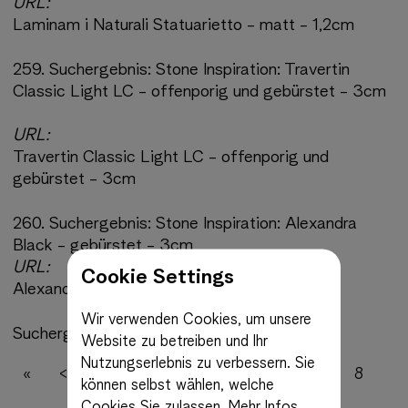
URL:
Laminam i Naturali Statuarietto - matt - 1,2cm
259.
Suchergebnis:
Stone Inspiration: Travertin
Classic Light LC - offenporig und gebürstet - 3cm
URL:
Travertin Classic Light LC - offenporig und
gebürstet - 3cm
260.
Suchergebnis:
Stone Inspiration: Alexandra
Black - gebürstet - 3cm
URL:
Cookie Settings
Alexandra Black - gebürstet - 3cm
Wir verwenden Cookies, um unsere
Suchergebnisse 251 bis 260 von 1548
Website zu betreiben und Ihr
Nutzungserlebnis zu verbessern. Sie
«
<
1
2
3
4
5
6
7
8
können selbst wählen, welche
Cookies Sie zulassen.
Mehr Infos