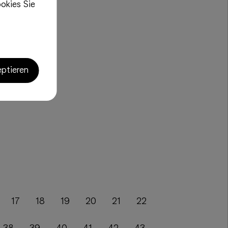
okies Sie
eptieren
17
18
19
20
21
22