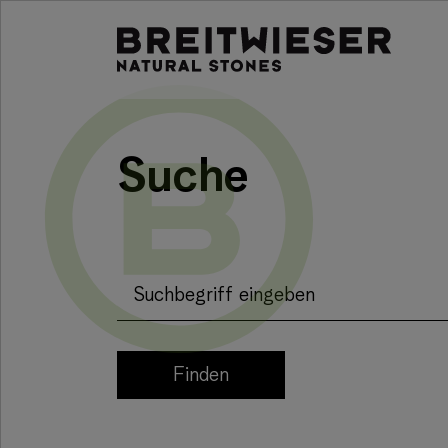
Springe zu:
Haupt-Inhalt
Suche
Suchbegriff eingeben