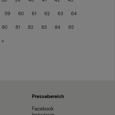
38
39
40
41
42
43
59
60
61
62
63
64
80
81
82
83
84
85
»
Pressebereich
Facebook