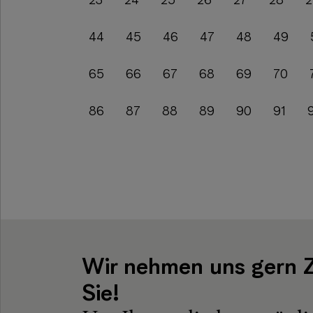
23
24
25
26
27
28
2
44
45
46
47
48
49
65
66
67
68
69
70
86
87
88
89
90
91
Wir nehmen uns gern Z
Sie!