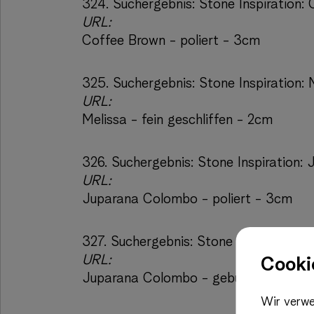
324.
Suchergebnis:
Stone Inspiration:
URL:
Coffee Brown - poliert - 3cm
325.
Suchergebnis:
Stone Inspiration: 
URL:
Melissa - fein geschliffen - 2cm
326.
Suchergebnis:
Stone Inspiration:
URL:
Juparana Colombo - poliert - 3cm
327.
Suchergebnis:
Stone Inspiration:
URL:
Cooki
Juparana Colombo - gebürstet - 2cm
Wir verwe