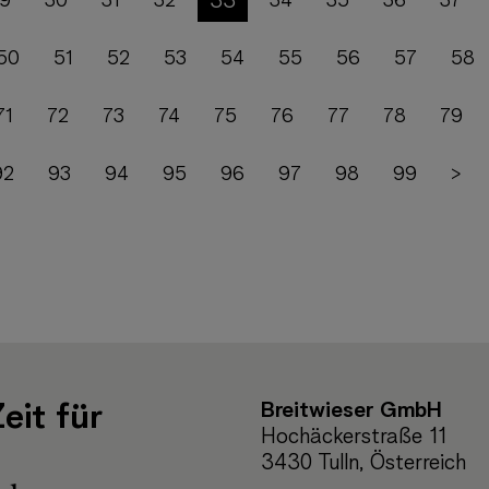
33
9
30
31
32
34
35
36
37
50
51
52
53
54
55
56
57
58
71
72
73
74
75
76
77
78
79
92
93
94
95
96
97
98
99
>
Breitwieser GmbH
eit für
Hochäckerstraße 11
3430 Tulln, Österreich