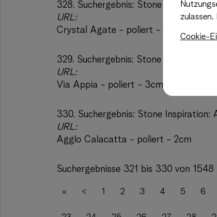
328.
Suchergebnis:
Stone Inspiration: 
Nutzungse
URL:
zulassen.
Crystal Agate - poliert - 3cm
Cookie-Ei
329.
Suchergebnis:
Stone Inspiration: 
URL:
Via Appia - poliert - 3cm
330.
Suchergebnis:
Stone Inspiration:
URL:
Agglo Calacatta - poliert - 2cm
Suchergebnisse 321 bis 330 von 1548
«
<
1
2
3
4
5
6