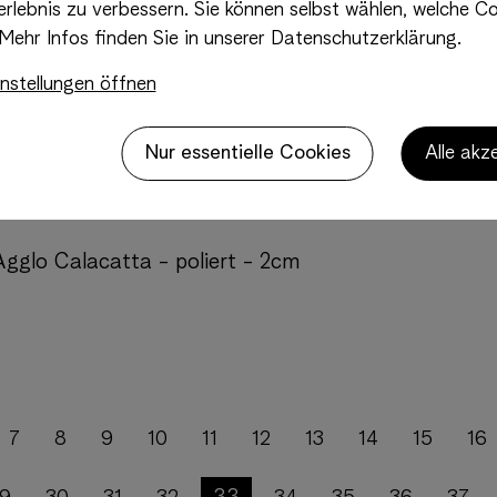
Crystal Agate - poliert - 3cm
rlebnis zu verbessern. Sie können selbst wählen, welche Co
Mehr Infos finden Sie in unserer Datenschutzerklärung.
nstellungen öffnen
Via Appia - poliert - 3cm
Nur essentielle Cookies
Alle akz
 Agglo Calacatta - poliert - 2cm
7
8
9
10
11
12
13
14
15
16