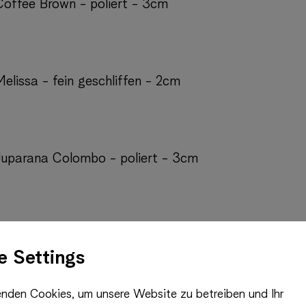
 Coffee Brown - poliert - 3cm
Melissa - fein geschliffen - 2cm
 Juparana Colombo - poliert - 3cm
 Juparana Colombo - gebürstet - 2cm
e Settings
nden Cookies, um unsere Website zu betreiben und Ihr