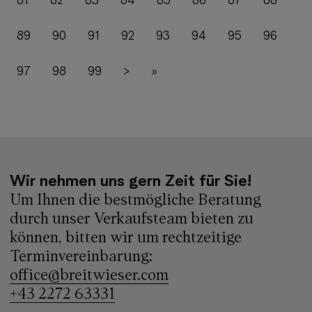
81
82
83
84
85
86
87
88
89
90
91
92
93
94
95
96
97
98
99
>
»
Wir nehmen uns gern Zeit für Sie!
Um Ihnen die bestmögliche Beratung
durch unser Verkaufsteam bieten zu
können, bitten wir um rechtzeitige
Terminvereinbarung:
office@breitwieser.com
+43 2272 63331