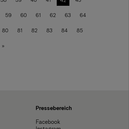
42
38
39
40
41
43
59
60
61
62
63
64
80
81
82
83
84
85
»
Pressebereich
Facebook