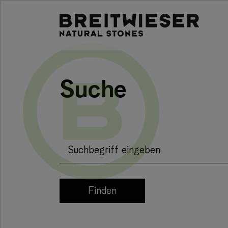
Springe zu:
Haupt-Inhalt
Suche
Suchbegriff eingeben