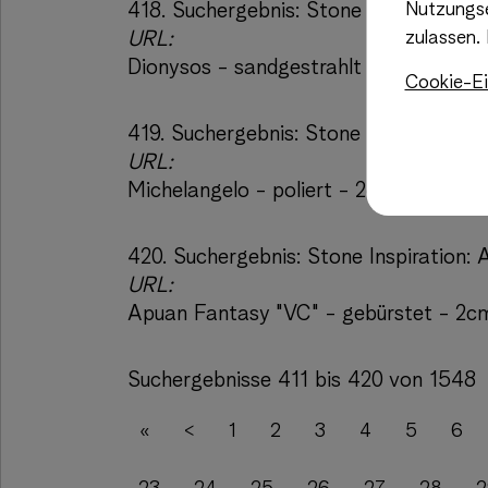
418.
Suchergebnis:
Stone Inspiration:
Nutzungse
URL:
zulassen.
Dionysos - sandgestrahlt und gebürst
Cookie-Ei
419.
Suchergebnis:
Stone Inspiration: 
URL:
Michelangelo - poliert - 2cm
420.
Suchergebnis:
Stone Inspiration:
URL:
Apuan Fantasy "VC" - gebürstet - 2c
Suchergebnisse 411 bis 420 von 1548
«
<
1
2
3
4
5
6