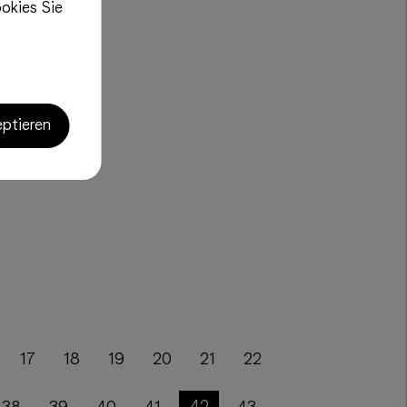
okies Sie
eptieren
17
18
19
20
21
22