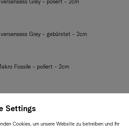
Eversensess Grey - poliert - 2cm
 Eversensess Grey - gebürstet - 2cm
Makro Fossile - poliert - 2cm
Herakles - gebürstet - 3cm
e Settings
nden Cookies, um unsere Website zu betreiben und Ihr