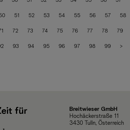
9
30
31
32
33
34
35
36
37
50
51
52
53
54
55
56
57
58
71
72
73
74
75
76
77
78
79
92
93
94
95
96
97
98
99
>
Breitwieser GmbH
eit für
Hochäckerstraße 11
3430 Tulln, Österreich