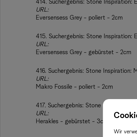
414.
Suchergebnis:
Stone Inspiration: 
URL:
Eversensess Grey - poliert - 2cm
415.
Suchergebnis:
Stone Inspiration:
URL:
Eversensess Grey - gebürstet - 2cm
416.
Suchergebnis:
Stone Inspiration: 
URL:
Makro Fossile - poliert - 2cm
417.
Suchergebnis:
Stone Inspiration: 
URL:
Cooki
Herakles - gebürstet - 3cm
Wir verwe