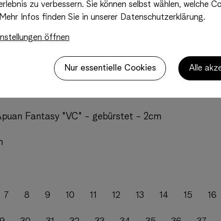
 Dionysos - sandgestrahlt und gebürstet - 3cm
rlebnis zu verbessern. Sie können selbst wählen, welche Co
Mehr Infos finden Sie in unserer Datenschutzerklärung.
et - 3cm
nstellungen öffnen
Michelangelo - poliert - 2cm
Nur essentielle Cookies
Alle akz
 Apuan Fantasy "VC" - gebürstet - 2cm
m
7
8
9
10
11
12
13
14
15
16